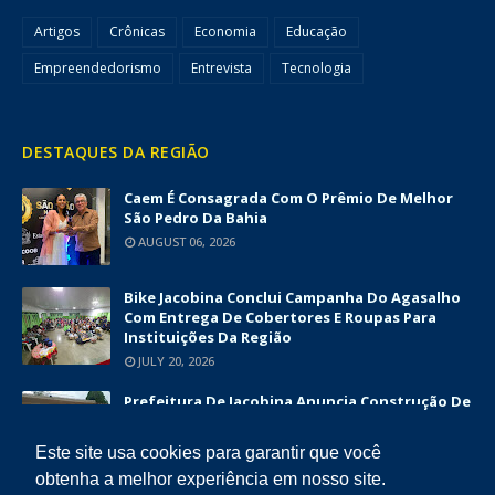
Artigos
Crônicas
Economia
Educação
Empreendedorismo
Entrevista
Tecnologia
DESTAQUES DA REGIÃO
Caem É Consagrada Com O Prêmio De Melhor
São Pedro Da Bahia
AUGUST 06, 2026
Bike Jacobina Conclui Campanha Do Agasalho
Com Entrega De Cobertores E Roupas Para
Instituições Da Região
JULY 20, 2026
Prefeitura De Jacobina Anuncia Construção De
Nova UBS Da Serrinha Com Investimento
Superior A R$ 1,7 Milhão
Este site usa cookies para garantir que você
JUNE 12, 2026
obtenha a melhor experiência em nosso site.