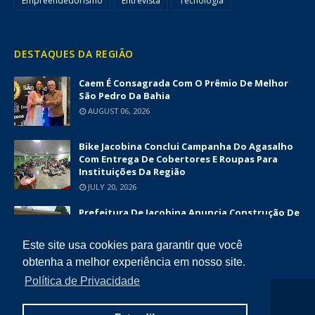
Empreendedorismo
Entrevista
Tecnologia
DESTAQUES DA REGIÃO
Caem É Consagrada Com O Prêmio De Melhor
São Pedro Da Bahia
AUGUST 06, 2026
Bike Jacobina Conclui Campanha Do Agasalho
Com Entrega De Cobertores E Roupas Para
Instituições Da Região
JULY 20, 2026
Prefeitura De Jacobina Anuncia Construção De
Nova UBS Da Serrinha Com Investimento
Superior A R$ 1,7 Milhão
Este site usa cookies para garantir que você
JUNE 12, 2026
obtenha a melhor experiência em nosso site.
Política de Privacidade
COPYRIGHT ©
2026
DIÁRIO DA CHAPADA