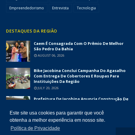
Empreendedorismo
Entrevista
Tecnologia
DESTAQUES DA REGIÃO
Caem É Consagrada Com O Prêmio De Melhor
São Pedro Da Bahia
AUGUST 06, 2026
Bike Jacobina Conclui Campanha Do Agasalho
Com Entrega De Cobertores E Roupas Para
Instituições Da Região
JULY 20, 2026
Prefeitura De Jacobina Anuncia Construção De
Nova UBS Da Serrinha Com Investimento
Superior A R$ 1,7 Milhão
Este site usa cookies para garantir que você
JUNE 12, 2026
obtenha a melhor experiência em nosso site.
Política de Privacidade