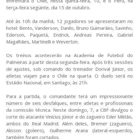
enfrentará o Chile, nesta quinta-feira, 10, e o Peru, na
terça-feira seguinte, dia 15 de outubro.
Até às 10h da manhã, 12 jogadores se apresentaram no
hotel: Bento, Vanderson, Danilo, Bruno Guimarães, Savinho,
Ederson, Paquetá, Endrick, Andreas Pereira, Gabriel
Magalhães, Martinelli e Weverton.
Os treinos acontecerão na Academia de Futebol do
Palmeiras a partir desta segunda-feira. Após três sessões
de ajustes, sob comando do treinador Dorival Júnior, os
atletas viajam para o Chile na quarta. O duelo será no
Estádio Nacional, em Santiago, às 21h.
Para a partida, o comandante terá um impressionante
número de seis desfalques, entre atletas e profissionais
da comissão técnica. Neste domingo, 7, a CBF divulgou o
corte do atacante Vinícius Júnior e do zagueiro Eder Militão,
ambos do Real Madrid. Além deles, Bremer (zagueiro),
Alisson (goleiro), Guilherme Arana (lateral-esquerdo),
também foram cortados.