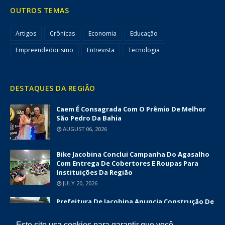
OUTROS TEMAS
Artigos
Crônicas
Economia
Educação
Empreendedorismo
Entrevista
Tecnologia
DESTAQUES DA REGIÃO
Caem É Consagrada Com O Prêmio De Melhor
São Pedro Da Bahia
AUGUST 06, 2026
Bike Jacobina Conclui Campanha Do Agasalho
Com Entrega De Cobertores E Roupas Para
Instituições Da Região
JULY 20, 2026
Prefeitura De Jacobina Anuncia Construção De
Nova UBS Da Serrinha Com Investimento
Superior A R$ 1,7 Milhão
Este site usa cookies para garantir que você