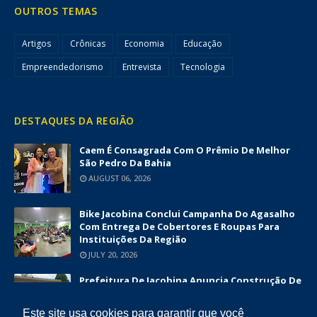
OUTROS TEMAS
Artigos
Crônicas
Economia
Educação
Empreendedorismo
Entrevista
Tecnologia
DESTAQUES DA REGIÃO
Caem É Consagrada Com O Prêmio De Melhor
São Pedro Da Bahia
AUGUST 06, 2026
Bike Jacobina Conclui Campanha Do Agasalho
Com Entrega De Cobertores E Roupas Para
Instituições Da Região
JULY 20, 2026
Prefeitura De Jacobina Anuncia Construção De
Nova UBS Da Serrinha Com Investimento
Superior A R$ 1,7 Milhão
Este site usa cookies para garantir que você