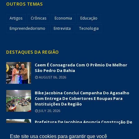
OUTROS TEMAS
Artigos
Crônicas
Economia
Educação
Empreendedorismo
Entrevista
Tecnologia
DESTAQUES DA REGIÃO
Caem É Consagrada Com O Prêmio De Melhor
São Pedro Da Bahia
AUGUST 06, 2026
Bike Jacobina Conclui Campanha Do Agasalho
Com Entrega De Cobertores E Roupas Para
Instituições Da Região
JULY 20, 2026
Prefeitura De Jacobina Anuncia Construção De
Nova UBS Da Serrinha Com Investimento
Superior A R$ 1,7 Milhão
Este site usa cookies para garantir que você