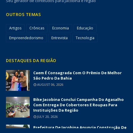
Seu gerador de conteúdos para Jacobina e região
OUTROS TEMAS
Artigos
Crônicas
Economia
Educação
Empreendedorismo
Entrevista
Tecnologia
DESTAQUES DA REGIÃO
Caem É Consagrada Com O Prêmio De Melhor
São Pedro Da Bahia
AUGUST 06, 2026
Bike Jacobina Conclui Campanha Do Agasalho
Com Entrega De Cobertores E Roupas Para
Instituições Da Região
JULY 20, 2026
Prefeitura De Jacobina Anuncia Construção De
Nova UBS Da Serrinha Com Investimento