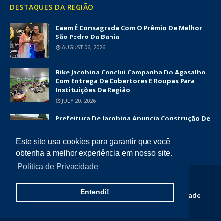
DESTAQUES DA REGIÃO
Caem É Consagrada Com O Prêmio De Melhor
São Pedro Da Bahia
AUGUST 06, 2026
Bike Jacobina Conclui Campanha Do Agasalho
Com Entrega De Cobertores E Roupas Para
Instituições Da Região
JULY 20, 2026
Prefeitura De Jacobina Anuncia Construção De
Nova UBS Da Serrinha Com Investimento
Superior A R$ 1,7 Milhão
Este site usa cookies para garantir que você
JUNE 12, 2026
obtenha a melhor experiência em nosso site.
Política de Privacidade
COPYRIGHT ©
2026
DIÁRIO DA CHAPADA
Entendi!
Home
Quem Somos
Contato
Politica de Privacidade
Termos e Condições