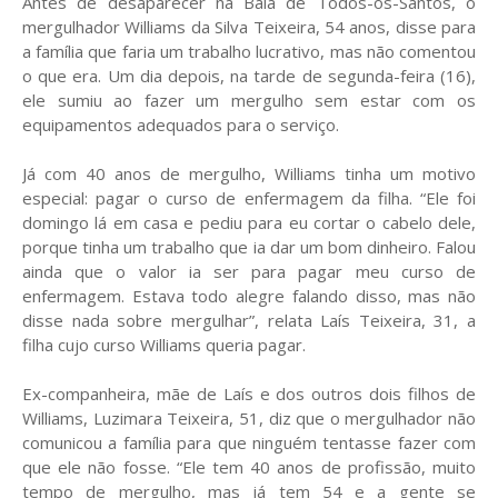
Antes de desaparecer na Baía de Todos-os-Santos, o
mergulhador Williams da Silva Teixeira, 54 anos, disse para
a família que faria um trabalho lucrativo, mas não comentou
o que era. Um dia depois, na tarde de segunda-feira (16),
ele sumiu ao fazer um mergulho sem estar com os
equipamentos adequados para o serviço.
Já com 40 anos de mergulho, Williams tinha um motivo
especial: pagar o curso de enfermagem da filha. “Ele foi
domingo lá em casa e pediu para eu cortar o cabelo dele,
porque tinha um trabalho que ia dar um bom dinheiro. Falou
ainda que o valor ia ser para pagar meu curso de
enfermagem. Estava todo alegre falando disso, mas não
disse nada sobre mergulhar”, relata Laís Teixeira, 31, a
filha cujo curso Williams queria pagar.
Ex-companheira, mãe de Laís e dos outros dois filhos de
Williams, Luzimara Teixeira, 51, diz que o mergulhador não
comunicou a família para que ninguém tentasse fazer com
que ele não fosse. “Ele tem 40 anos de profissão, muito
tempo de mergulho, mas já tem 54 e a gente se