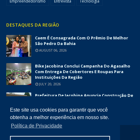
Empreendedorismo
Entrevista
Tecnologia
DESTAQUES DA REGIÃO
Caem É Consagrada Com O Prêmio De Melhor
São Pedro Da Bahia
AUGUST 06, 2026
Bike Jacobina Conclui Campanha Do Agasalho
Com Entrega De Cobertores E Roupas Para
Instituições Da Região
JULY 20, 2026
Prefeitura De Jacobina Anuncia Construção De
Nova UBS Da Serrinha Com Investimento
Superior A R$ 1,7 Milhão
Este site usa cookies para garantir que você
JUNE 12, 2026
obtenha a melhor experiência em nosso site.
Política de Privacidade
COPYRIGHT ©
2026
DIÁRIO DA CHAPADA