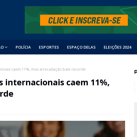
ÃO
POLÍCIA
ESPORTES
ESPAÇO DELAS
ELEIÇÕES 2024
acionais caem 11%, mas arrecadação bate recorde
s internacionais caem 11%,
orde