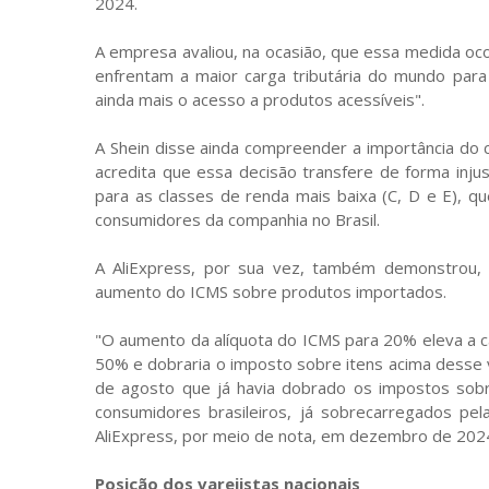
2024.
A empresa avaliou, na ocasião, que essa medida oc
enfrentam a maior carga tributária do mundo para 
ainda mais o acesso a produtos acessíveis".
A Shein disse ainda compreender a importância do 
acredita que essa decisão transfere de forma inju
para as classes de renda mais baixa (C, D e E),
consumidores da companhia no Brasil.
A AliExpress, por sua vez, também demonstrou,
aumento do ICMS sobre produtos importados.
"O aumento da alíquota do ICMS para 20% eleva a ca
50% e dobraria o imposto sobre itens acima desse
de agosto que já havia dobrado os impostos sob
consumidores brasileiros, já sobrecarregados pe
AliExpress, por meio de nota, em dezembro de 202
Posição dos varejistas nacionais