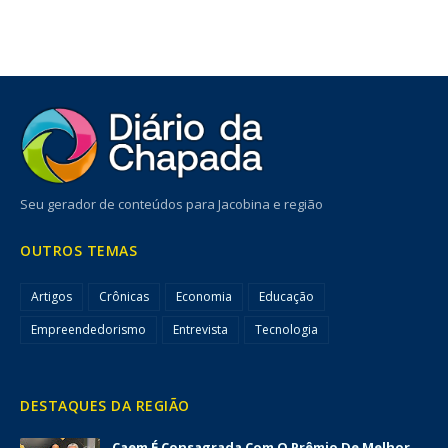
Seu gerador de conteúdos para Jacobina e região
OUTROS TEMAS
Artigos
Crônicas
Economia
Educação
Empreendedorismo
Entrevista
Tecnologia
DESTAQUES DA REGIÃO
Caem É Consagrada Com O Prêmio De Melhor