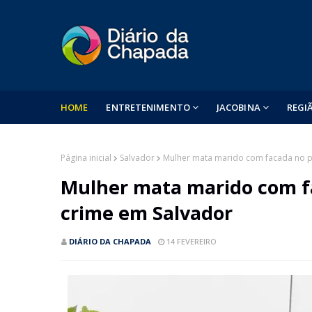
HOME
ENTRETENIMENTO
JACOBINA
REGI
Página inicial
Salvador
Mulher mata marido com facada no p
Mulher mata marido com fa
crime em Salvador
DIÁRIO DA CHAPADA
14 FEVEREIRO