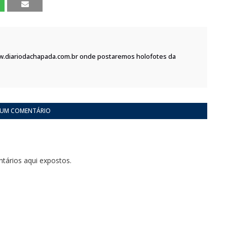
w.diariodachapada.com.br onde postaremos holofotes da
 UM COMENTÁRIO
tários aqui expostos.