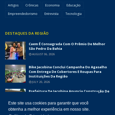
Artigos
Crônicas
Economia
Educação
Empreendedorismo
Entrevista
Tecnologia
DESTAQUES DA REGIÃO
Caem É Consagrada Com O Prêmio De Melhor
São Pedro Da Bahia
AUGUST 06, 2026
Bike Jacobina Conclui Campanha Do Agasalho
Com Entrega De Cobertores E Roupas Para
Instituições Da Região
JULY 20, 2026
Prefeitura De Jacobina Anuncia Construção De
Nova UBS Da Serrinha Com Investimento
Superior A R$ 1,7 Milhão
Este site usa cookies para garantir que você
JUNE 12, 2026
obtenha a melhor experiência em nosso site.