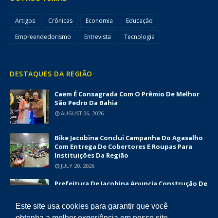
Artigos
Crônicas
Economia
Educação
Empreendedorismo
Entrevista
Tecnologia
DESTAQUES DA REGIÃO
Caem É Consagrada Com O Prêmio De Melhor
São Pedro Da Bahia
AUGUST 06, 2026
Bike Jacobina Conclui Campanha Do Agasalho
Com Entrega De Cobertores E Roupas Para
Instituições Da Região
JULY 20, 2026
Prefeitura De Jacobina Anuncia Construção De
Nova UBS Da Serrinha Com Investimento
Superior A R$ 1,7 Milhão
Este site usa cookies para garantir que você
JUNE 12, 2026
obtenha a melhor experiência em nosso site.