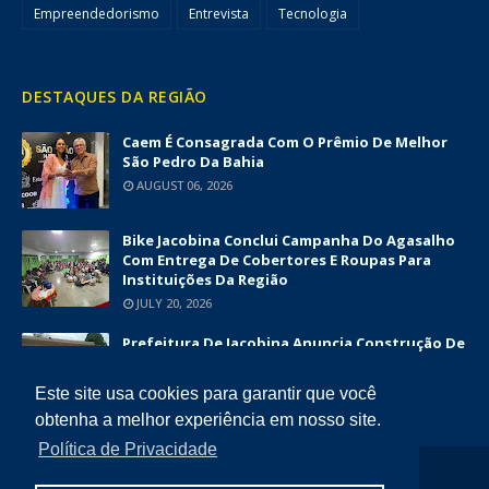
Empreendedorismo
Entrevista
Tecnologia
DESTAQUES DA REGIÃO
Caem É Consagrada Com O Prêmio De Melhor
São Pedro Da Bahia
AUGUST 06, 2026
Bike Jacobina Conclui Campanha Do Agasalho
Com Entrega De Cobertores E Roupas Para
Instituições Da Região
JULY 20, 2026
Prefeitura De Jacobina Anuncia Construção De
Nova UBS Da Serrinha Com Investimento
Superior A R$ 1,7 Milhão
Este site usa cookies para garantir que você
JUNE 12, 2026
obtenha a melhor experiência em nosso site.
Política de Privacidade
COPYRIGHT ©
2026
DIÁRIO DA CHAPADA