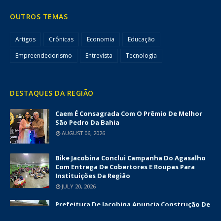
OUTROS TEMAS
Artigos
Crônicas
Economia
Educação
Empreendedorismo
Entrevista
Tecnologia
DESTAQUES DA REGIÃO
Caem É Consagrada Com O Prêmio De Melhor
São Pedro Da Bahia
AUGUST 06, 2026
Bike Jacobina Conclui Campanha Do Agasalho
Com Entrega De Cobertores E Roupas Para
Instituições Da Região
JULY 20, 2026
Prefeitura De Jacobina Anuncia Construção De
Nova UBS Da Serrinha Com Investimento