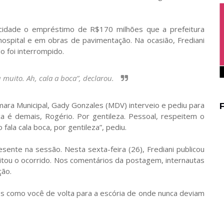
 cidade o empréstimo de R$170 milhões que a prefeitura
hospital e em obras de pavimentação. Na ocasião, Frediani
 foi interrompido.
iu muito. Ah, cala a boca”, declarou.
ara Municipal, Gady Gonzales (MDV) interveio e pediu para
ca é demais, Rogério. Por gentileza. Pessoal, respeitem o
fala cala boca, por gentileza”, pediu.
ente na sessão. Nesta sexta-feira (26), Frediani publicou
tou o ocorrido. Nos comentários da postagem, internautas
ção.
os como você de volta para a escória de onde nunca deviam