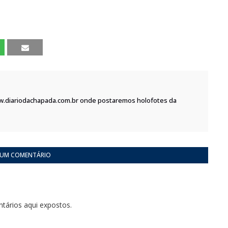
w.diariodachapada.com.br onde postaremos holofotes da
 UM COMENTÁRIO
tários aqui expostos.