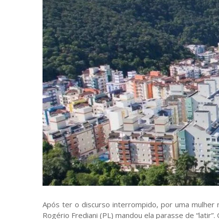
Após ter o discurso interrompido, por uma mulher n
Rogério Frediani (PL) mandou ela parasse de “latir”.