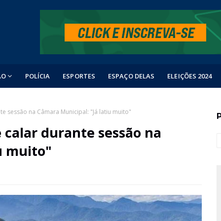
ÃO
POLÍCIA
ESPORTES
ESPAÇO DELAS
ELEIÇÕES 2024
e sessão na Câmara Municipal: "Já latiu muito"
calar durante sessão na
u muito"