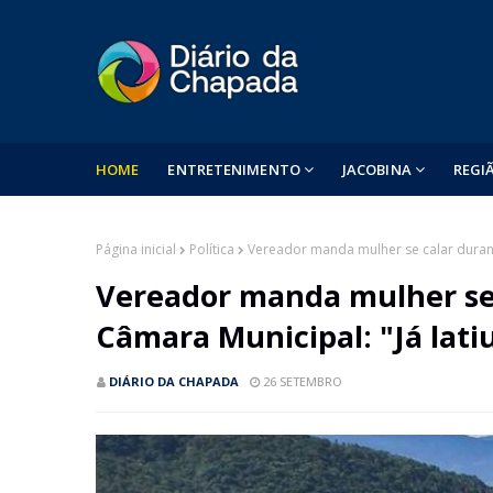
HOME
ENTRETENIMENTO
JACOBINA
REGI
Página inicial
Política
Vereador manda mulher se calar durant
Vereador manda mulher se 
Câmara Municipal: "Já lati
DIÁRIO DA CHAPADA
26 SETEMBRO