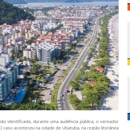
ão identificada, durante uma audiência pública, o vereador
 O caso aconteceu na cidade de Ubatuba, na região litorânea