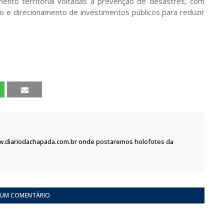
nto territorial voltadas à prevenção de desastres, com
ão e direcionamento de investimentos públicos para reduzir
w.diariodachapada.com.br onde postaremos holofotes da
 UM COMENTÁRIO