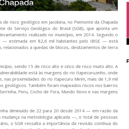
s de risco geológico em Jacobina, no Piemonte da Chapada
e do Serviço Geológico do Brasil (SGB), que aponta um
levantamento realizado no município, em 2014. Segundo o
l — estimada em 82,6 mil habitantes pelo IBGE — está
to, relacionados a quedas de blocos, deslizamentos de terra
cípio, sendo 15 de risco alto e cinco de risco muito alto. A
lnerabilidade está às margens do rio Itapecuruzinho, onde
, nas proximidades do rio Itapecuru Mirim, mais de 1,9 mil
sos geológicos. Também foram mapeados riscos nos bairros
, Serrinha, Peru, Cocho de Fora, Mundo Novo e nas margens
tenha diminuído de 22 para 20 desde 2014 — em razão da
a mudança na metodologia aplicada —, o total de pessoas
rio, o SGB ressalta a importância da revisão contínua do