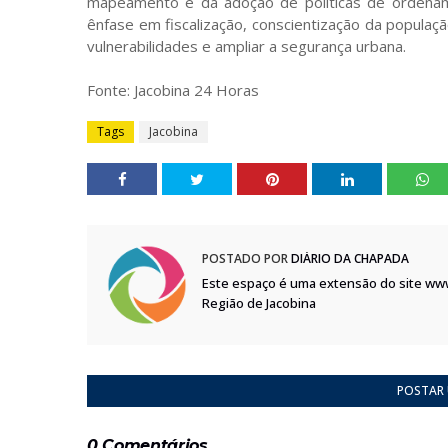
mapeamento e da adoção de políticas de ordename
ênfase em fiscalização, conscientização da populaç
vulnerabilidades e ampliar a segurança urbana.
Fonte: Jacobina 24 Horas
Tags
Jacobina
POSTADO POR
DIÁRIO DA CHAPADA
Este espaço é uma extensão do site ww
Região de Jacobina
POSTAR
0 Comentários