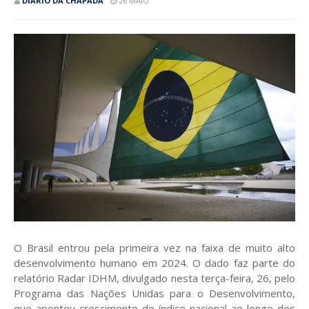
DIÁRIO DA CHAPADA
26 MAIO
O Brasil entrou pela primeira vez na faixa de muito alto
desenvolvimento humano em 2024. O dado faz parte do
relatório Radar IDHM, divulgado nesta terça-feira, 26, pelo
Programa das Nações Unidas para o Desenvolvimento,
que apontou crescimento do índice nacional ao longo dos