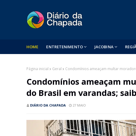
HOME
ENTRETENIMENTO
JACOBINA
REGI
Página inicial
Geral
Condomínios ameaçam multar moradores 
Condomínios ameaçam mul
do Brasil em varandas; sai
DIÁRIO DA CHAPADA
27 MAIO