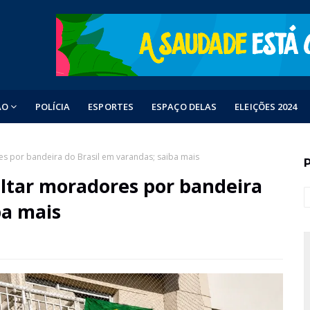
ÃO
POLÍCIA
ESPORTES
ESPAÇO DELAS
ELEIÇÕES 2024
por bandeira do Brasil em varandas; saiba mais
tar moradores por bandeira
ba mais