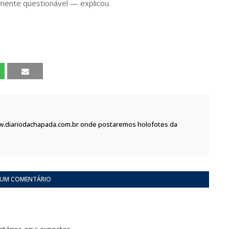
amente questionável — explicou.
w.diariodachapada.com.br onde postaremos holofotes da
 UM COMENTÁRIO