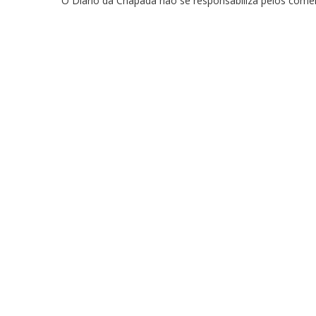
O Diário da Chapada não se responsabiliza pelos comen