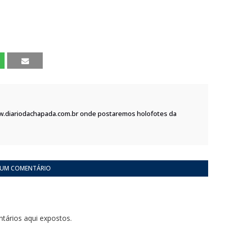
w.diariodachapada.com.br onde postaremos holofotes da
 UM COMENTÁRIO
tários aqui expostos.