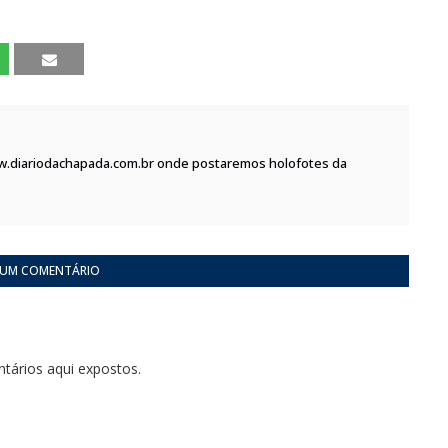
w.diariodachapada.com.br onde postaremos holofotes da
 UM COMENTÁRIO
tários aqui expostos.