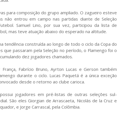
ivas para composição do grupo ampliado. O zagueiro esteve
mas não entrou em campo nas partidas diante de Seleção
tebol. Samuel Lino, por sua vez, participou da lista de
tebol, mas teve atuação abaixo do esperado na altitude.
ma tendência construída ao longo de todo o ciclo da Copa do
s que passaram pela Seleção no período, o Flamengo foi o
 acumulando dez jogadores chamados.
ey França, Fabrício Bruno, Ayrton Lucas e Gerson também
amengo durante o ciclo. Lucas Paquetá é a única exceção
convocado desde o retorno ao clube carioca.
possui jogadores em pré-listas de outras seleções sul-
al. São eles Giorgian de Arrascaeta, Nicolás de la Cruz e
Equador, e Jorge Carrascal, pela Colômbia.