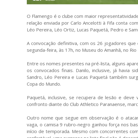
O Flamengo é o clube com maior representatividade 
relação enviada por Carlo Ancelotti à Fifa conta co
Léo Pereira, Léo Ortiz, Lucas Paquetá, Pedro e Samu
A convocação definitiva, com os 26 jogadores que 
segunda-feira, às 17h, no Museu do Amanhã, no Rio 
Entre os nomes presentes na pré-lista, alguns apar
os convocados finais. Danilo, inclusive, já havia s
Sandro, Léo Pereira e Lucas Paquetá também surgem
Copa do Mundo.
Paquetá, inclusive, se recupera de lesão e deve v
confronto diante do Club Athletico Paranaense, mar
Outro nome que segue em observação é o atacant
vaga, o camisa 9 rubro-negro ganhou força nos bas
início de temporada. Mesmo com concorrentes com
confortável, uma surpresa na lista final não é descar