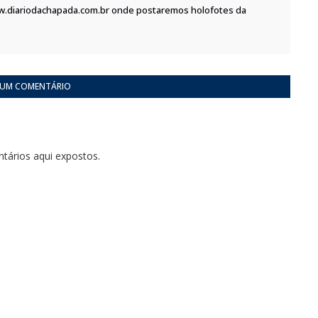
w.diariodachapada.com.br onde postaremos holofotes da
 UM COMENTÁRIO
tários aqui expostos.