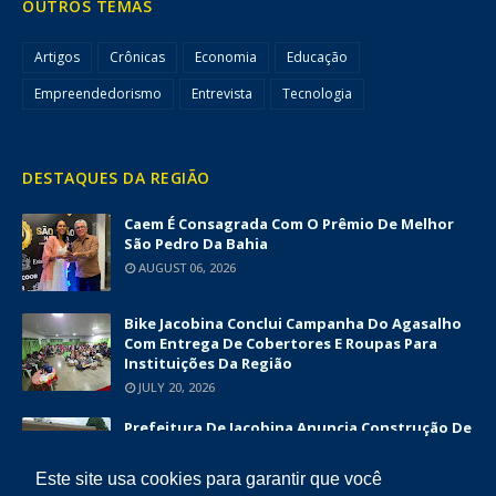
OUTROS TEMAS
Artigos
Crônicas
Economia
Educação
Empreendedorismo
Entrevista
Tecnologia
DESTAQUES DA REGIÃO
Caem É Consagrada Com O Prêmio De Melhor
São Pedro Da Bahia
AUGUST 06, 2026
Bike Jacobina Conclui Campanha Do Agasalho
Com Entrega De Cobertores E Roupas Para
Instituições Da Região
JULY 20, 2026
Prefeitura De Jacobina Anuncia Construção De
Nova UBS Da Serrinha Com Investimento
Superior A R$ 1,7 Milhão
Este site usa cookies para garantir que você
JUNE 12, 2026