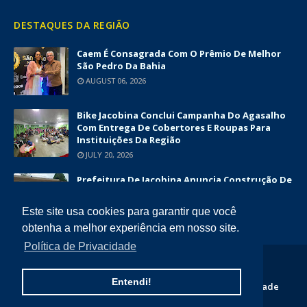
DESTAQUES DA REGIÃO
Caem É Consagrada Com O Prêmio De Melhor
São Pedro Da Bahia
AUGUST 06, 2026
Bike Jacobina Conclui Campanha Do Agasalho
Com Entrega De Cobertores E Roupas Para
Instituições Da Região
JULY 20, 2026
Prefeitura De Jacobina Anuncia Construção De
Nova UBS Da Serrinha Com Investimento
Superior A R$ 1,7 Milhão
Este site usa cookies para garantir que você
JUNE 12, 2026
obtenha a melhor experiência em nosso site.
Política de Privacidade
COPYRIGHT ©
2026
DIÁRIO DA CHAPADA
Entendi!
Home
Quem Somos
Contato
Politica de Privacidade