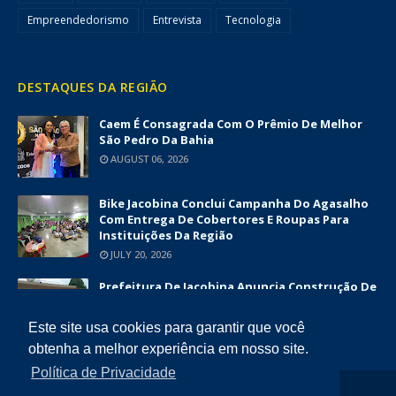
Empreendedorismo
Entrevista
Tecnologia
DESTAQUES DA REGIÃO
Caem É Consagrada Com O Prêmio De Melhor
São Pedro Da Bahia
AUGUST 06, 2026
Bike Jacobina Conclui Campanha Do Agasalho
Com Entrega De Cobertores E Roupas Para
Instituições Da Região
JULY 20, 2026
Prefeitura De Jacobina Anuncia Construção De
Nova UBS Da Serrinha Com Investimento
Superior A R$ 1,7 Milhão
Este site usa cookies para garantir que você
JUNE 12, 2026
obtenha a melhor experiência em nosso site.
Política de Privacidade
COPYRIGHT ©
2026
DIÁRIO DA CHAPADA