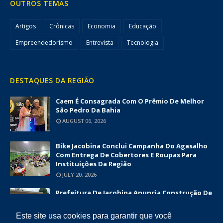
OUTROS TEMAS
Artigos
Crônicas
Economia
Educação
Empreendedorismo
Entrevista
Tecnologia
DESTAQUES DA REGIÃO
Caem É Consagrada Com O Prêmio De Melhor
São Pedro Da Bahia
AUGUST 06, 2026
Bike Jacobina Conclui Campanha Do Agasalho
Com Entrega De Cobertores E Roupas Para
Instituições Da Região
JULY 20, 2026
Prefeitura De Jacobina Anuncia Construção De
Nova UBS Da Serrinha Com Investimento
Superior A R$ 1,7 Milhão
Este site usa cookies para garantir que você
JUNE 12, 2026