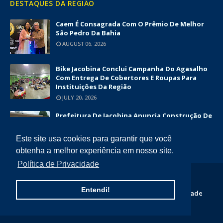
DESTAQUES DA REGIÃO
Caem É Consagrada Com O Prêmio De Melhor
São Pedro Da Bahia
AUGUST 06, 2026
Bike Jacobina Conclui Campanha Do Agasalho
Com Entrega De Cobertores E Roupas Para
Instituições Da Região
JULY 20, 2026
Prefeitura De Jacobina Anuncia Construção De
Nova UBS Da Serrinha Com Investimento
Superior A R$ 1,7 Milhão
Este site usa cookies para garantir que você
JUNE 12, 2026
obtenha a melhor experiência em nosso site.
Política de Privacidade
COPYRIGHT ©
2026
DIÁRIO DA CHAPADA
Entendi!
Home
Quem Somos
Contato
Politica de Privacidade
Termos e Condições