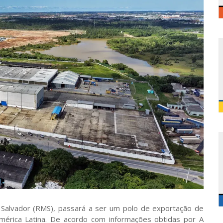
 Salvador (RMS), passará a ser um polo de exportação de
América Latina. De acordo com informações obtidas por A