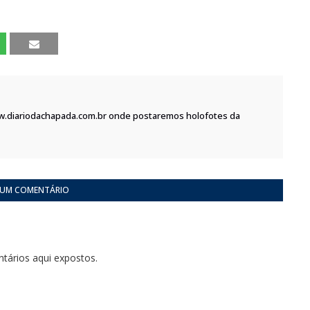
w.diariodachapada.com.br onde postaremos holofotes da
 UM COMENTÁRIO
tários aqui expostos.