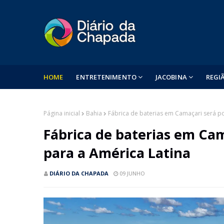
HOME
ENTRETENIMENTO
JACOBINA
REGI
Página inicial
Bahia
Fábrica de baterias em Camaçari será p
Fábrica de baterias em Cam
para a América Latina
DIÁRIO DA CHAPADA
09 JUNHO