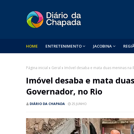
HOME
ENTRETENIMENTO
JACOBINA
REGI
Página inicial
Geral
Imóvel desaba e mata duas meninas na I
Imóvel desaba e mata duas
Governador, no Rio
DIÁRIO DA CHAPADA
25 JUNHO