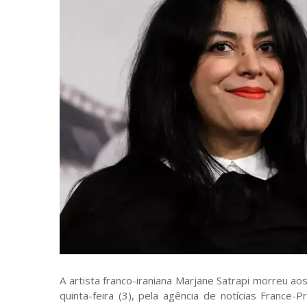
A artista franco-iraniana Marjane Satrapi morreu a
quinta-feira (3), pela agência de notícias France