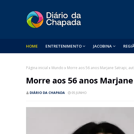
HOME
ENTRETENIMENTO
JACOBINA
REGI
Página inicial
Mundo
Morre aos 56 anos Marjane Satrapi, aut
Morre aos 56 anos Marjane 
DIÁRIO DA CHAPADA
05 JUNHO