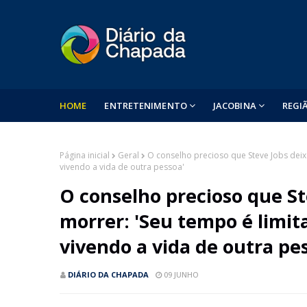
HOME
ENTRETENIMENTO
JACOBINA
REGI
Página inicial
Geral
O conselho precioso que Steve Jobs deix
vivendo a vida de outra pessoa'
O conselho precioso que St
morrer: 'Seu tempo é limit
vivendo a vida de outra pe
DIÁRIO DA CHAPADA
09 JUNHO