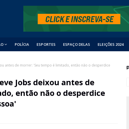
ÃO
POLÍCIA
ESPORTES
ESPAÇO DELAS
ELEIÇÕES 2024
ou antes de morrer: 'Seu tempo é limitado, então não o desperdice
eve Jobs deixou antes de
ado, então não o desperdice
ssoa'