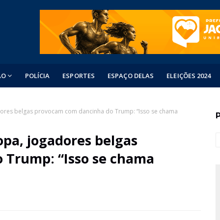
ÃO
POLÍCIA
ESPORTES
ESPAÇO DELAS
ELEIÇÕES 2024
ores belgas provocam com dancinha do Trump: “Isso se chama
pa, jogadores belgas
 Trump: “Isso se chama