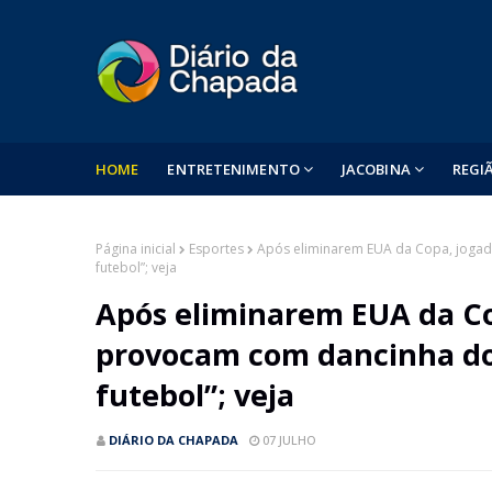
HOME
ENTRETENIMENTO
JACOBINA
REGI
Página inicial
Esportes
Após eliminarem EUA da Copa, jogad
futebol”; veja
Após eliminarem EUA da Co
provocam com dancinha do
futebol”; veja
DIÁRIO DA CHAPADA
07 JULHO