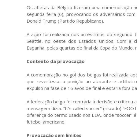
Os atletas da Bélgica fizeram uma comemoração no
segunda-feira (6), provocando os adversários com
Donald Trump (Partido Republicano).
A ação foi realizada nos acréscimos do segundo 
Seattle, no oeste dos Estados Unidos. Com a cl
Espanha, pelas quartas de final da Copa do Mundo, n
Contexto da provocação
A comemoração no gol dos belgas foi realizada apó
que revertesse a punição ao atacante e artilheir
expulso na fase de 16 avos de final e estaria fora d
A federação belga foi contrária à decisão e criticou a 
mensagem dizia: “It’s called soccer” (riscado) “FOO
diferença do termo usado nos EUA, onde “soccer” é u
futebol americano.
Provocação sem limites