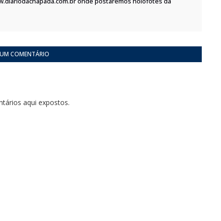
w.diariodachapada.com.br onde postaremos holofotes da
 UM COMENTÁRIO
tários aqui expostos.