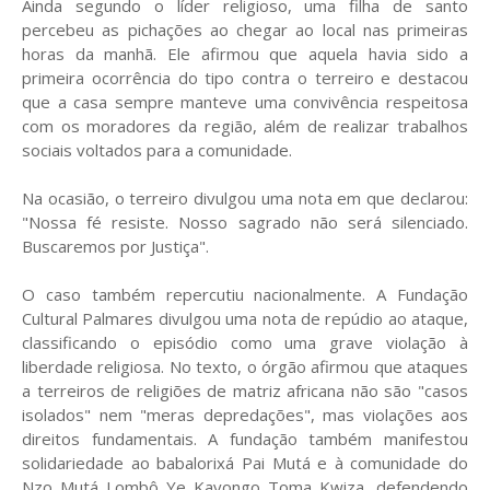
Ainda segundo o líder religioso, uma filha de santo
percebeu as pichações ao chegar ao local nas primeiras
horas da manhã. Ele afirmou que aquela havia sido a
primeira ocorrência do tipo contra o terreiro e destacou
que a casa sempre manteve uma convivência respeitosa
com os moradores da região, além de realizar trabalhos
sociais voltados para a comunidade.
Na ocasião, o terreiro divulgou uma nota em que declarou:
"Nossa fé resiste. Nosso sagrado não será silenciado.
Buscaremos por Justiça".
O caso também repercutiu nacionalmente. A Fundação
Cultural Palmares divulgou uma nota de repúdio ao ataque,
classificando o episódio como uma grave violação à
liberdade religiosa. No texto, o órgão afirmou que ataques
a terreiros de religiões de matriz africana não são "casos
isolados" nem "meras depredações", mas violações aos
direitos fundamentais. A fundação também manifestou
solidariedade ao babalorixá Pai Mutá e à comunidade do
Nzo Mutá Lombô Ye Kayongo Toma Kwiza, defendendo