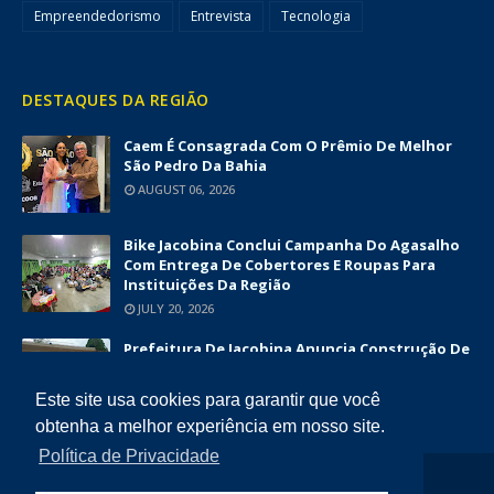
Empreendedorismo
Entrevista
Tecnologia
DESTAQUES DA REGIÃO
Caem É Consagrada Com O Prêmio De Melhor
São Pedro Da Bahia
AUGUST 06, 2026
Bike Jacobina Conclui Campanha Do Agasalho
Com Entrega De Cobertores E Roupas Para
Instituições Da Região
JULY 20, 2026
Prefeitura De Jacobina Anuncia Construção De
Nova UBS Da Serrinha Com Investimento
Superior A R$ 1,7 Milhão
Este site usa cookies para garantir que você
JUNE 12, 2026
obtenha a melhor experiência em nosso site.
Política de Privacidade
COPYRIGHT ©
2026
DIÁRIO DA CHAPADA