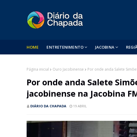
HOME
ENTRETENIMENTO
JACOBINA
REGI
Página inicial
Ouro Jacobinense
Por onde anda Salete Simões
Por onde anda Salete Simõ
jacobinense na Jacobina F
DIÁRIO DA CHAPADA
19 ABRIL