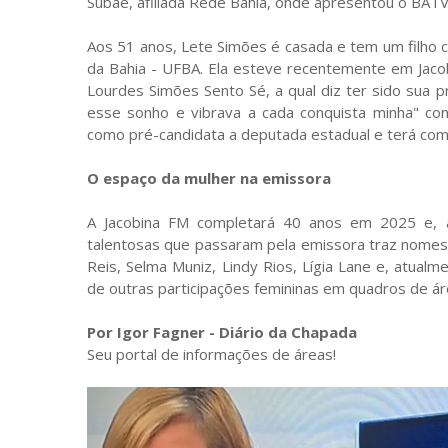
Subaé, afiliada Rede Bahia, onde apresentou o BATV
Aos 51 anos, Lete Simões é casada e tem um filho c
da Bahia - UFBA. Ela esteve recentemente em Jaco
Lourdes Simões Sento Sé, a qual diz ter sido sua p
esse sonho e vibrava a cada conquista minha" co
como pré-candidata a deputada estadual e terá com
O espaço da mulher na emissora
A Jacobina FM completará 40 anos em 2025 e, a
talentosas que passaram pela emissora traz nomes 
Reis, Selma Muniz, Lindy Rios, Lígia Lane e, atual
de outras participações femininas em quadros de ár
Por Igor Fagner - Diário da Chapada
Seu portal de informações de áreas!