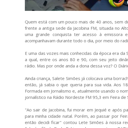
Quem está com um pouco mais de 40 anos, sem dú
frente a antiga sede da Jacobina FM, situada no Al
uma grande conquista ter acesso à emissora 
acompanhavam durante todo o dia, por meio do radin
E uma das vozes mais conhecidas da época era da Sa
a qual, entre os anos 80 e 90, com seu jeito dinâ
rádio. Mas por onde anda a dona dessa voz? O Diári
Ainda criança, Salete Simões já colocava uma borrac
então, já sabia o que queria para sua vida. Aos 1
Formada em Jornalismo e, atualmente usando o no
jornalístico na Rádio Nordeste FM 95,3 em Feira de 
"Ao sair de Jacobina, fui morar em Jequié e após 
para minha cidade natal. Porém, ao passar por Feir
então decidi ficar" contou Lete Simões à nossa re