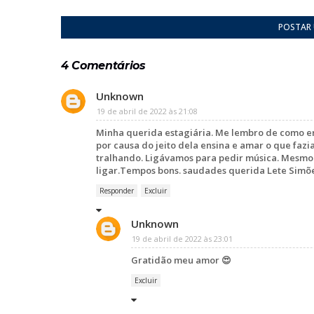
POSTAR
4 Comentários
Unknown
19 de abril de 2022 às 21:08
Minha querida estagiária. Me lembro de como era
por causa do jeito dela ensina e amar o que faz
tralhando. Ligávamos para pedir música. Mesmo
ligar.Tempos bons. saudades querida Lete Simõe
Responder
Excluir
Unknown
19 de abril de 2022 às 23:01
Gratidão meu amor 😍
Excluir