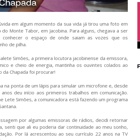
vida em algum momento da sua vida já tirou uma foto em
to do Monte Tabor, em Jacobina. Para alguns, chegava a ser
e conhecer o espaço de onde saiam as vozes que os
ho de pilha.
lete Simões, a primeira locutora jacobinense da emissora,
mico e cheio de energia, mantinha os ouvintes colados ao
o da Chapada foi procurar!
ha na ponta de um lápis para simular um microfone e, desde
8 anos deu início aos primeiros trabalhos em comunicação.
me Lete Simões, a comunicadora está fazendo um programa
Santana.
passagem por algumas emissoras de rádios, decidi retornar
a, senti que ali eu poderia dar continuidade ao meu sonho,
dação. Por lá acrescentou ao seu currículo 22 anos na TV