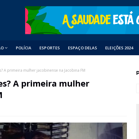
ÃO
POLÍCIA
ESPORTES
ESPAÇO DELAS
ELEIÇÕES 2024
? A primeira mulher jacobinense na Jacobina FM
es? A primeira mulher
M